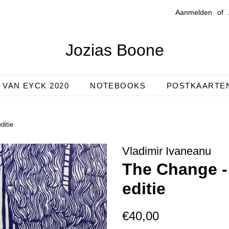
Aanmelden
of
Jozias Boone
VAN EYCK 2020
NOTEBOOKS
POSTKAARTE
ditie
Vladimir Ivaneanu
The Change -
editie
Normale
Aanbiedingsprijs
€40,00
prijs